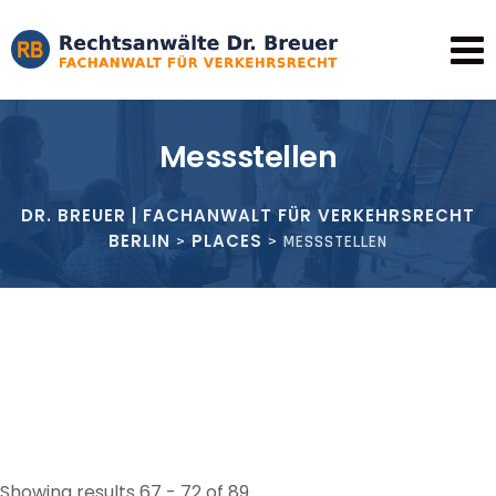
Skip
to
content
Messstellen
DR. BREUER | FACHANWALT FÜR VERKEHRSRECHT
BERLIN
PLACES
>
>
MESSSTELLEN
Showing results 67 - 72 of 89