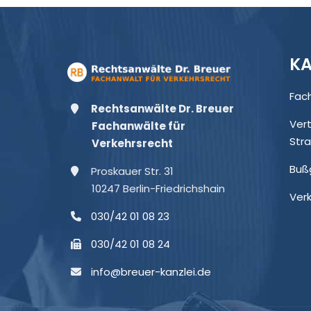
KA
Fac
Rechtsanwälte Dr. Breuer
Ver
Fachanwälte für
Str
Verkehrsrecht
Buß
Proskauer Str. 31
10247 Berlin-Friedrichshain
Ver
030/42 01 08 23
030/42 01 08 24
info@breuer-kanzlei.de