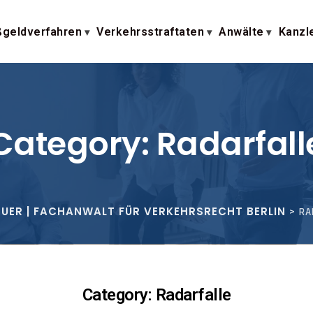
geldverfahren
Verkehrsstraftaten
Anwälte
Kanzl
Category: Radarfall
EUER | FACHANWALT FÜR VERKEHRSRECHT BERLIN
>
RA
Category: Radarfalle