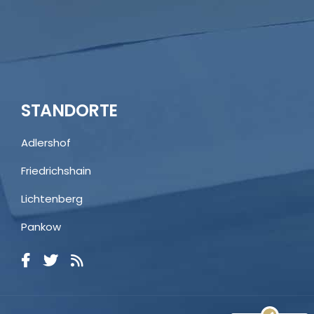
STANDORTE
Adlershof
Friedrichshain
Lichtenberg
Pankow
Kundenbewertungen und Erfahrungen zu
Rechtsanwälte Dr. Breuer
SEHR GUT
100%
Empfehlungen auf
ProvenExpert.com
4,89 / 5,00