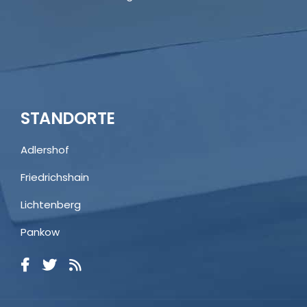
STANDORTE
Adlershof
Friedrichshain
Lichtenberg
Pankow
Kundenbewertungen und Erfahrungen zu
Rechtsanwälte Dr. Breuer
SEHR GUT
100%
Empfehlungen auf
ProvenExpert.com
4,89 / 5,00