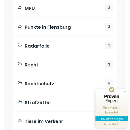
MPU
2
Punkte in Flensburg
2
Radarfalle
1
Kundenbewertungen und Erfahrungen zu
Rechtsanwälte Dr. Breuer
Recht
3
SEHR GUT
100%
Empfehlungen auf
ProvenExpert.com
Rechtschutz
5
4,89 / 5,00
2
190
Strafzettel
1
Bewertungen auf
Bewertungen von 5
Von Kunden
ProvenExpert.com
anderen Quellen
bewertet
192 Bewertungen
Tiere im Verkehr
1
Blick aufs ProvenExpert-Profil werfen
Authentizität