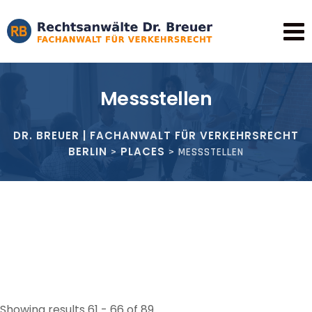
Skip
to
content
Messstellen
DR. BREUER | FACHANWALT FÜR VERKEHRSRECHT
BERLIN
PLACES
>
>
MESSSTELLEN
Showing results 61 - 66 of 89