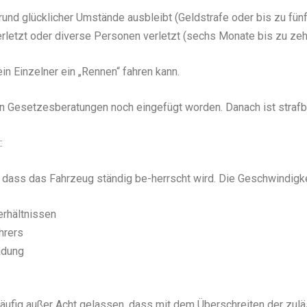
rund glücklicher Umstände ausbleibt (Geldstrafe oder bis zu fünf
erletzt oder diverse Personen verletzt (sechs Monate bis zu zeh
in Einzelner ein „Rennen“ fahren kann.
n Gesetzesberatungen noch eingefügt worden. Danach ist strafb
:
n, dass das Fahrzeug ständig be-herrscht wird. Die Geschwindigk
erhältnissen
hrers
adung
äufig außer Acht gelassen, dass mit dem Überschreiten der zul