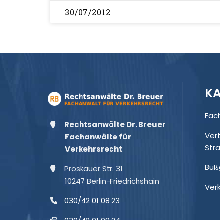
30/07/2012
KA
Fac
Rechtsanwälte Dr. Breuer
Ver
Fachanwälte für
Str
Verkehrsrecht
Buß
Proskauer Str. 31
10247 Berlin-Friedrichshain
Ver
030/42 01 08 23