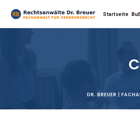
Startseite
Buß
C
DR. BREUER | FACH