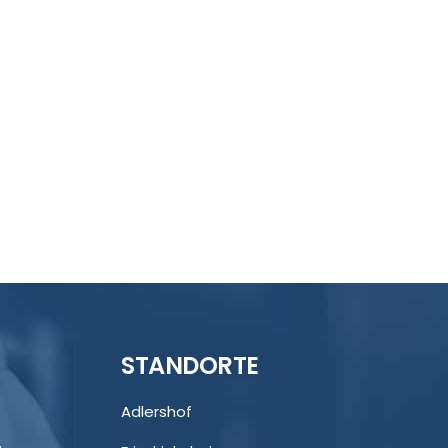
Kundenbewertungen und Erfahrungen zu
Rechtsanwälte Dr. Breuer
STANDORTE
100%
SEHR GUT
Empfehlungen auf
Adlershof
ProvenExpert.com
4,89 / 5,00