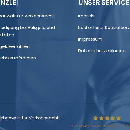
NZLEI
UNSER SERVICE
hanwalt Für Verkehrsrecht
Kontakt
teidigung bei Bußgeld und
Kostenloser Rückrufserv
aftaten
Impressum
geldverfahren
Datenschutzerklärung
kehrsstrafsachen
achanwalt für Verkehrsrecht
192
Bewertungen auf ProvenExp