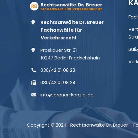
KA
Fac
Rechtsanwälte Dr. Breuer
Ver
Fachanwälte für
Str
Verkehrsrecht
Buß
Proskauer Str. 31
10247 Berlin-Friedrichshain
Ver
030/42 01 08 23
030/42 01 08 24
info@breuer-kanzlei.de
Copyright © 2024- Rechtsanwälte Dr. Breuer – F