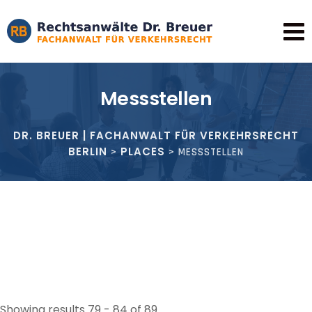
Skip
to
content
Messstellen
DR. BREUER | FACHANWALT FÜR VERKEHRSRECHT
BERLIN
PLACES
>
>
MESSSTELLEN
Showing results 79 - 84 of 89