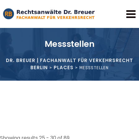
Skip
to
content
Messstellen
DR. BREUER | FACHANWALT FÜR VERKEHRSRECHT
BERLIN
PLACES
>
>
MESSSTELLEN
Showing results 25 - 30 of 89