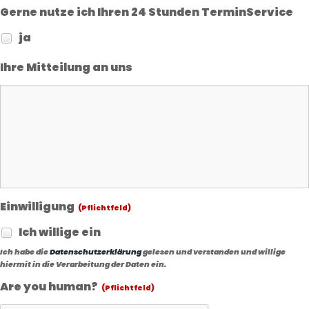
Gerne nutze ich Ihren 24 Stunden TerminService
ja
Ihre Mitteilung an uns
Einwilligung
(Pflichtfeld)
Ich willige ein
Ich habe die
Datenschutzerklärung
gelesen und verstanden und willige
hiermit in die Verarbeitung der Daten ein.
Are you human?
(Pflichtfeld)