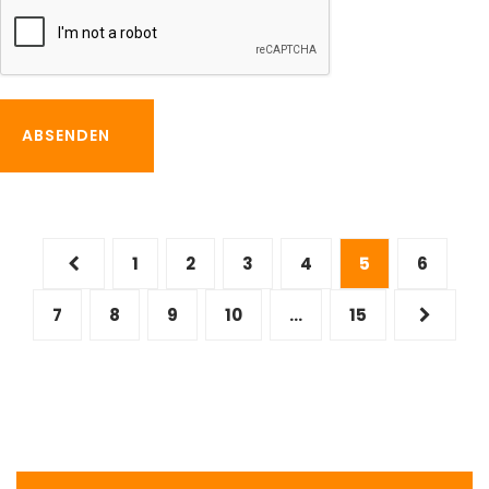
ABSENDEN
Seitennummerierung
1
2
3
4
5
6
der
7
8
9
10
…
15
Beiträge