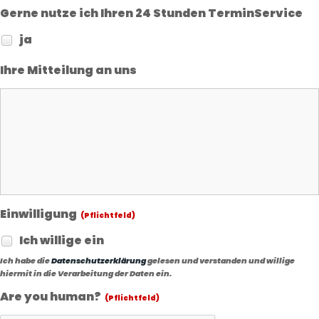
Gerne nutze ich Ihren 24 Stunden TerminService
ja
Ihre Mitteilung an uns
Einwilligung
(Pflichtfeld)
Ich willige ein
Ich habe die
Datenschutzerklärung
gelesen und verstanden und willige
hiermit in die Verarbeitung der Daten ein.
Are you human?
(Pflichtfeld)