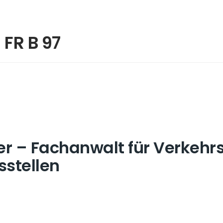
n FR B 97
r – Fachanwalt für Verkehrs
sstellen