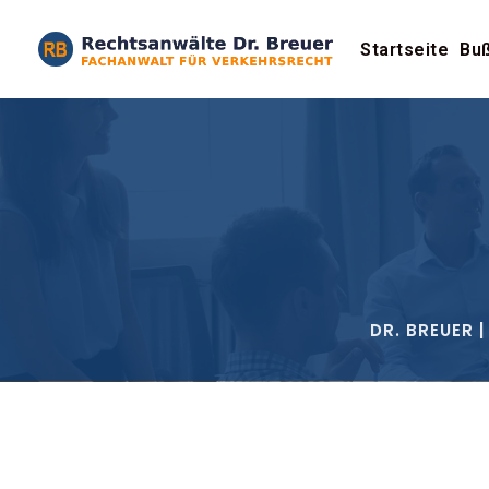
Skip
to
Startseite
Buß
content
DR. BREUER 