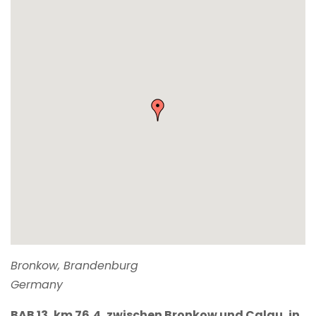
Bronkow
,
Brandenburg
Germany
BAB 13, km 76,4, zwischen Bronkow und Calau, in