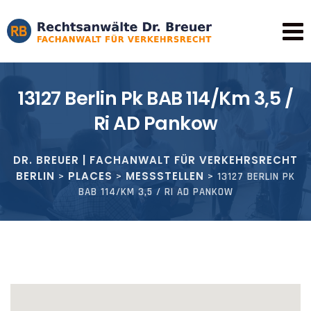
Skip
to
content
13127 Berlin Pk BAB 114/Km 3,5 /
Ri AD Pankow
DR. BREUER | FACHANWALT FÜR VERKEHRSRECHT
BERLIN
PLACES
MESSSTELLEN
>
>
>
13127 BERLIN PK
BAB 114/KM 3,5 / RI AD PANKOW