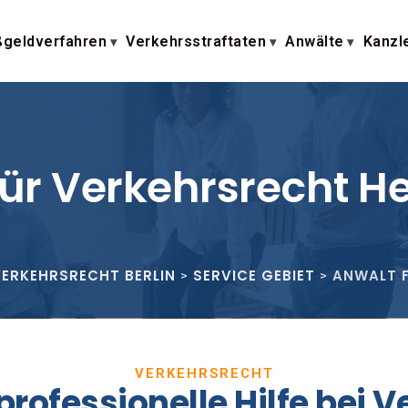
geldverfahren
Verkehrsstraftaten
Anwälte
Kanzl
für Verkehrsrecht H
VERKEHRSRECHT BERLIN
SERVICE GEBIET
ANWALT 
>
>
VERKEHRSRECHT
professionelle Hilfe bei V