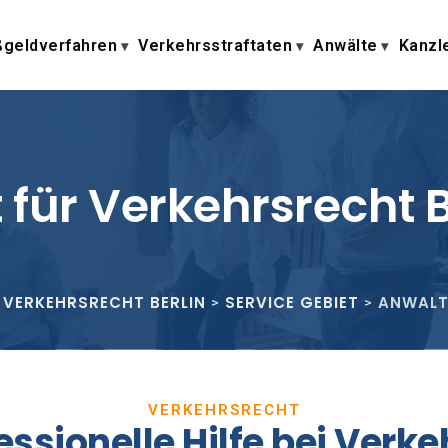
geldverfahren
Verkehrsstraftaten
Anwälte
Kanzl
 für Verkehrsrecht
 VERKEHRSRECHT BERLIN
SERVICE GEBIET
ANWALT
>
>
VERKEHRSRECHT
essionelle Hilfe bei Verk