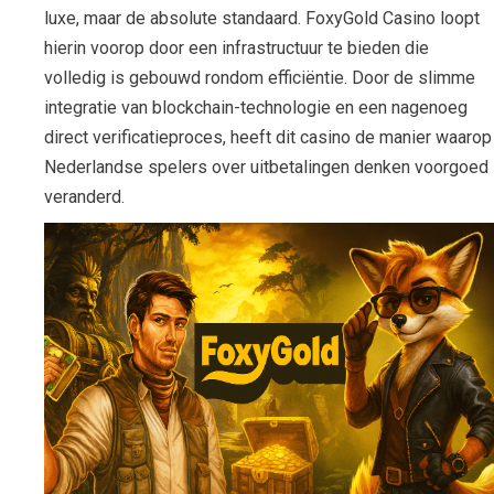
luxe, maar de absolute standaard. FoxyGold Casino loopt
hierin voorop door een infrastructuur te bieden die
volledig is gebouwd rondom efficiëntie. Door de slimme
integratie van blockchain-technologie en een nagenoeg
direct verificatieproces, heeft dit casino de manier waarop
Nederlandse spelers over uitbetalingen denken voorgoed
veranderd.