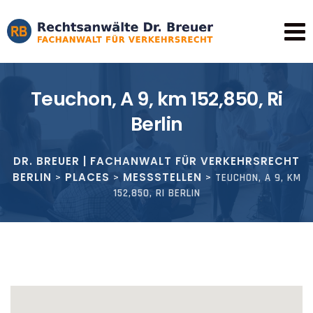
Skip
to
content
Teuchon, A 9, km 152,850, Ri
Berlin
DR. BREUER | FACHANWALT FÜR VERKEHRSRECHT
BERLIN
PLACES
MESSSTELLEN
>
>
>
TEUCHON, A 9, KM
152,850, RI BERLIN